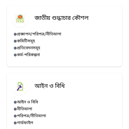
জাতীয় শুদ্ধাচার কৌশল
প্রজ্ঞাপন/পরিপত্র/নীতিমালা
কমিটিসমূহ
প্রতিবেদনসমূহ
কর্ম-পরিকল্পনা
আইন ও বিধি
আইন ও বিধি
নীতিমালা
পরিপত্র/নীতিমালা
গার্ডফাইল