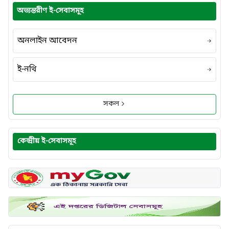
অভ্যন্তরীণ ই-সেবাসমূহ
অনলাইন আবেদন
ই-নথি
সকল
কেন্দ্রীয় ই-সেবাসমূহ