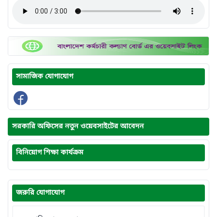
সামাজিক যোগাযোগ
সরকারি অফিসের নতুন ওয়েবসাইটের আবেদন
বিনিয়োগ শিক্ষা কার্যক্রম
জরুরি যোগাযোগ