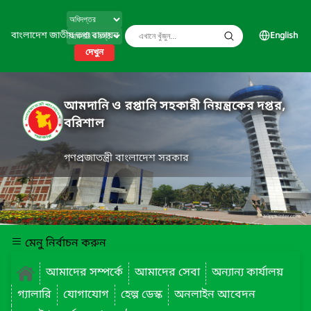
বাংলাদেশ জাতীয় তথ্য বাতায়ন
English
দেখুন
আমদানি ও রপ্তানি সহকারী নিয়ন্ত্রকের দপ্তর,
বরিশাল
গণপ্রজাতন্ত্রী বাংলাদেশ সরকার
মেনু নির্বাচন করুন
আমাদের সম্পর্কে
আমাদের সেবা
অন্যান্য কার্যালয়
গ্যালারি
যোগাযোগ
হেল্প ডেস্ক
অনলাইন আবেদন