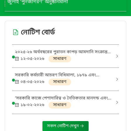
জুলাই 'পুনর্জাগরণ' অনুষ্ঠানমালা
নোটিশ বোর্ড
২০২৫-২৬ অর্থবছরের পুরাতন কাপড় আমদানি সংক্রান্ত
গণবিজ্ঞপ্তি
১২-০৫-২০২৬
সাধারণ
সরকারি কর্মচারী আচরণ বিধিমালা, ১৯৭৯ এবং
সেবাগ্রহীতার সঙ্গে আচরণ ও ইতিবাচক মনোভাব বিষয়ে
০৪-০৫-২০২৬
সাধারণ
দিনব্যাপী প্রশিক্ষণ আয়োজন প্রসঙ্গে।
‘সরকারি কাজে পেশাদারিত্ব ও নৈতিকতার মানদন্ড এবং
সেবার মানোন্নয়ন’ বিষয়ে দিনব্যাপী প্রশিক্ষণ আয়োজন
১৯-০২-২০২৬
সাধারণ
প্রসঙ্গে।
সকল নোটিশ দেখুন