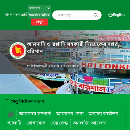
বাংলাদেশ জাতীয় তথ্য বাতায়ন
English
দেখুন
আমদানি ও রপ্তানি সহকারী নিয়ন্ত্রকের দপ্তর,
বরিশাল
গণপ্রজাতন্ত্রী বাংলাদেশ সরকার
মেনু নির্বাচন করুন
আমাদের সম্পর্কে
আমাদের সেবা
অন্যান্য কার্যালয়
গ্যালারি
যোগাযোগ
হেল্প ডেস্ক
অনলাইন আবেদন