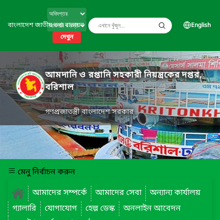
বাংলাদেশ জাতীয় তথ্য বাতায়ন
English
দেখুন
আমদানি ও রপ্তানি সহকারী নিয়ন্ত্রকের দপ্তর,
বরিশাল
গণপ্রজাতন্ত্রী বাংলাদেশ সরকার
মেনু নির্বাচন করুন
আমাদের সম্পর্কে
আমাদের সেবা
অন্যান্য কার্যালয়
গ্যালারি
যোগাযোগ
হেল্প ডেস্ক
অনলাইন আবেদন